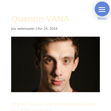
Quentin VANA
Menu
par
webmaster
|
Avr 24, 2024
Originaire de Lille, Quentin est considéré comme
un « acteur physique ».